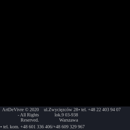
ArtDeVivre © 2020
ul.Zwycięzców 28
• tel. +48 22 403 94 07
- All Rights
lok.9 03-938
Reserved.
Warszawa
• tel. kom. +48 601 336 406/+48 609 329 967