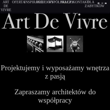
ART
OFERTA
INSPIRACJE
PROJEKTY
WSPÓŁPRACA
SKLEPY
KONTAKT
DLA
DE
ZABYTKÓW
Art De Vivre
VIVRE
Projektujemy i wyposażamy wnętrza
z pasją
Zapraszamy architektów do
współpracy