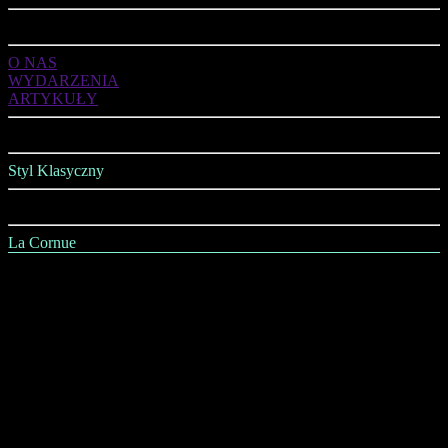
ART DE VIVRE
O NAS
WYDARZENIA
ARTYKUŁY
OFERTA
Styl Klasyczny
Styl Nowoczesny
La Cornue
AGD
Kuchnie
Jadalnia
Salon
Sypialnia
Łazienka
Gabinet
Wszystko na Ściany i Sufity
Wszystko na Podłogi
Oświetlenie
Kominki i Piece Kaflowe