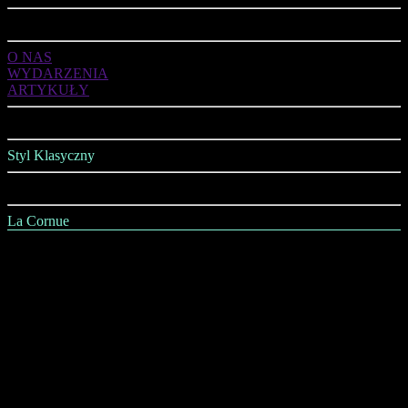
ART DE VIVRE
O NAS
WYDARZENIA
ARTYKUŁY
OFERTA
Styl Klasyczny
Styl Nowoczesny
La Cornue
AGD
Kuchnie
Jadalnia
Salon
Sypialnia
Łazienka
Gabinet
Wszystko na Ściany i Sufity
Wszystko na Podłogi
Oświetlenie
Kominki i Piece Kaflowe