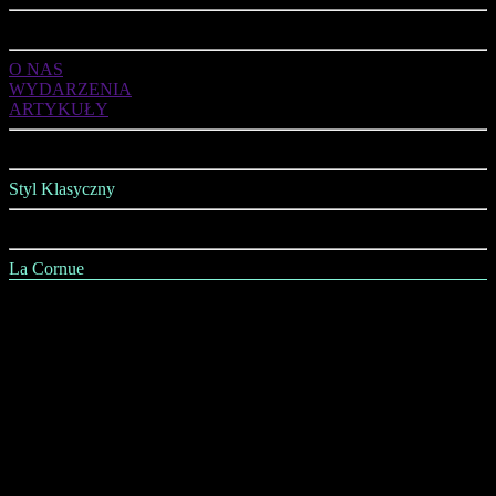
ART DE VIVRE
O NAS
WYDARZENIA
ARTYKUŁY
OFERTA
Styl Klasyczny
Styl Nowoczesny
La Cornue
AGD
Kuchnie
Jadalnia
Salon
Sypialnia
Łazienka
Gabinet
Wszystko na Ściany i Sufity
Wszystko na Podłogi
Oświetlenie
Kominki i Piece Kaflowe