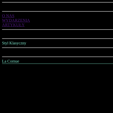
ART DE VIVRE
O NAS
WYDARZENIA
ARTYKUŁY
OFERTA
Styl Klasyczny
Styl Nowoczesny
La Cornue
AGD
Kuchnie
Jadalnia
Salon
Sypialnia
Łazienka
Gabinet
Wszystko na Ściany i Sufity
Wszystko na Podłogi
Oświetlenie
Kominki i Piece Kaflowe