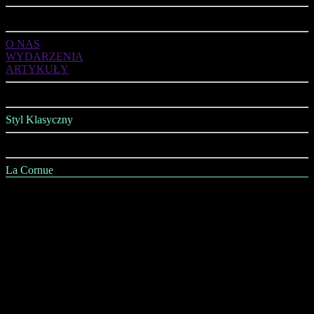
ART DE VIVRE
O NAS
WYDARZENIA
ARTYKUŁY
OFERTA
Styl Klasyczny
Styl Nowoczesny
La Cornue
AGD
Kuchnie
Jadalnia
Salon
Sypialnia
Łazienka
Gabinet
Wszystko na Ściany i Sufity
Wszystko na Podłogi
Oświetlenie
Kominki i Piece Kaflowe