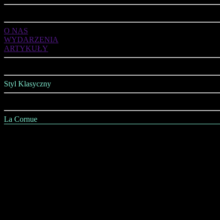
ART DE VIVRE
O NAS
WYDARZENIA
ARTYKUŁY
OFERTA
Styl Klasyczny
Styl Nowoczesny
La Cornue
AGD
Kuchnie
Jadalnia
Salon
Sypialnia
Łazienka
Gabinet
Wszystko na Ściany i Sufity
Wszystko na Podłogi
Oświetlenie
Kominki i Piece Kaflowe