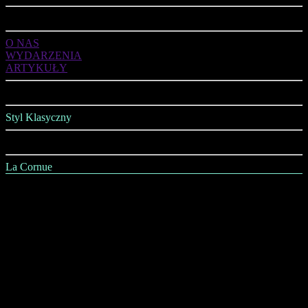
ART DE VIVRE
O NAS
WYDARZENIA
ARTYKUŁY
OFERTA
Styl Klasyczny
Styl Nowoczesny
La Cornue
AGD
Kuchnie
Jadalnia
Salon
Sypialnia
Łazienka
Gabinet
Wszystko na Ściany i Sufity
Wszystko na Podłogi
Oświetlenie
Kominki i Piece Kaflowe