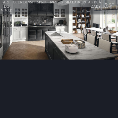
ART
OFERTA
INSPIRACJE
PROJEKTY
WSPÓŁPRACA
SKLEPY
KONTAKT
DLA
DE
ZABYTKÓW
VIVRE